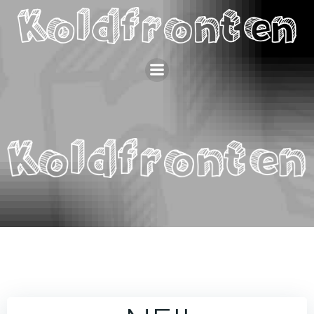
Videre
til
indhold