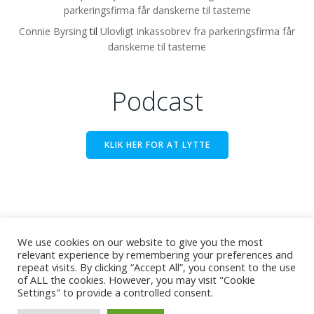
parkeringsfirma får danskerne til tasterne
Connie Byrsing
til
Ulovligt inkassobrev fra parkeringsfirma får
danskerne til tasterne
Podcast
KLIK HER FOR AT LYTTE
We use cookies on our website to give you the most
relevant experience by remembering your preferences and
repeat visits. By clicking “Accept All”, you consent to the use
© Koldfronten. "Koldfronten" er et registreret
of ALL the cookies. However, you may visit "Cookie
varemærke. Alle rettigheder forbeholdes. Web:
Daniel
Settings" to provide a controlled consent.
Frank