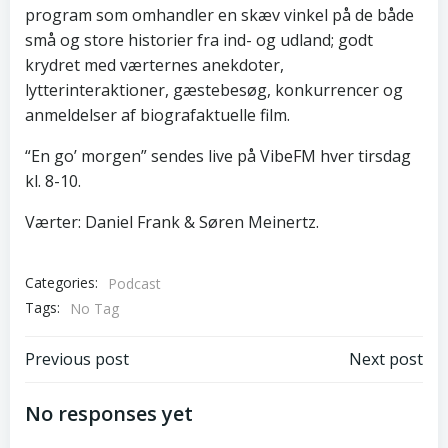
program som omhandler en skæv vinkel på de både
små og store historier fra ind- og udland; godt
krydret med værternes anekdoter,
lytterinteraktioner, gæstebesøg, konkurrencer og
anmeldelser af biografaktuelle film.
“En go’ morgen” sendes live på VibeFM hver tirsdag
kl. 8-10.
Værter: Daniel Frank & Søren Meinertz.
Categories:
Podcast
Tags:
No Tag
Post
Post
Previous post
Next post
navigation
navigation
No responses yet