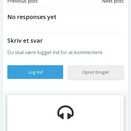
Post
Post
Previous post
Next post
navigation
navigation
No responses yet
Skriv et svar
Du skal være logget ind for at kommentere.
Opret bruger