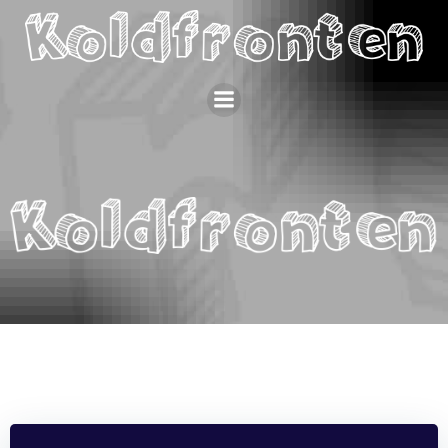
Videre
til
indhold