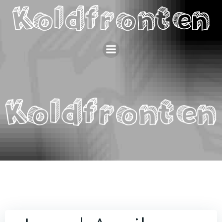
Videre
til
indhold