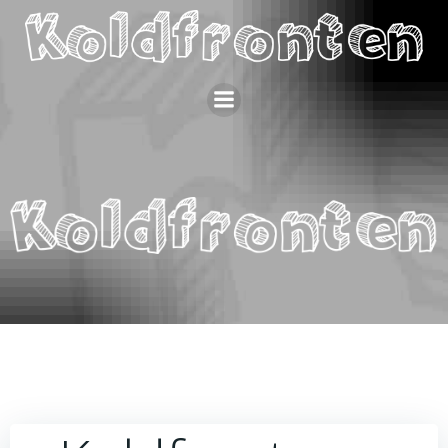
Videre
til
indhold