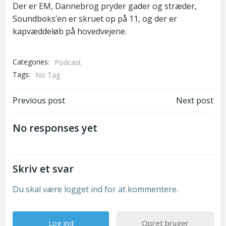
Der er EM, Dannebrog pryder gader og stræder,
Soundboks’en er skruet op på 11, og der er
kapvæddeløb på hovedvejene.
Categories:
Podcast
Tags:
No Tag
Post
Post
Previous post
Next post
navigation
navigation
No responses yet
Skriv et svar
Du skal være logget ind for at kommentere.
Opret bruger