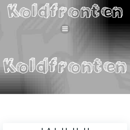
Videre
til
indhold