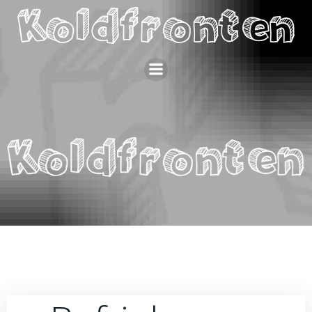
Videre
til
indhold