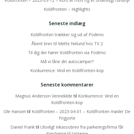
Koldfronten – 2023-03-12 – Kors af mos og et ordentligt rundhyl
Koldfronten – Highlights
Seneste indlæg
Koldfronten trækker sig ud af Podimo
Åbent brev til Mette Nelund hos TV 2
Til dig der hører Koldfronten via Podimo
Må vi låne din autocamper?
Konkurrence: Vind en Koldfronten-kop
Seneste kommentarer
Magnus Anderson Vennekilde
til
Konkurrence: Vind en
Koldfronten-kop
Ole Hansen
til
Koldfronten – 2023-04-01 – Koldfronten møder De
Frigjorte
Daniel Frank
til
Ulovligt inkassobrev fra parkeringsfirma får
danskerne til tasterne