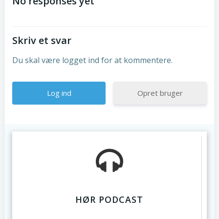
navigation
navigation
No responses yet
Skriv et svar
Du skal være logget ind for at kommentere.
Opret bruger
HØR PODCAST