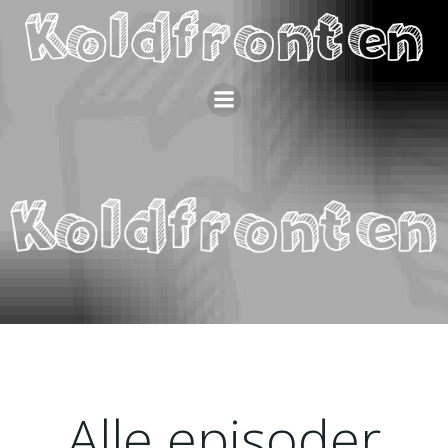
Videre
til
indhold
Alle episoder